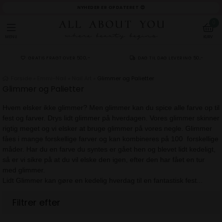
NYHEDER ER OPDATERET 😍
0
MENU
KURV
GRATIS FRAGT OVER 500,-
DAG TIL DAG LEVERING 50,-
Forside
»
Emmi-Nail
»
Nail Art
»
Glimmer og Palietter
Glimmer og Palietter
Hvem elsker ikke glimmer? Men glimmer kan du spice alle farve op til
fest og farver. Drys lidt glimmer på hverdagen. Vores glimmer skinner
rigtig meget og vi elsker at bruge glimmer på vores negle. Glimmer
fåes i mange forskellige farver og kan kombineres på 100 forskellige
måder. Har du en farve du syntes er gået hen og blevet lidt kedeligt,
så er vi sikre på at du vil elske den igen, efter den har fået en tur
med glimmer.
Lidt Glimmer kan gøre en kedelig hverdag til en fantastisk fest...