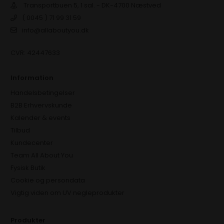
Transportbuen 5, 1 sal. - DK-4700 Næstved
( 0045 ) 71 99 31 59
info@allaboutyou.dk
CVR: 42447633
Information
Handelsbetingelser
B2B Erhvervskunde
Kalender & events
Tilbud
Kundecenter
Team All About You
Fysisk Butik
Cookie og persondata
Vigtig viden om UV negleprodukter
Produkter