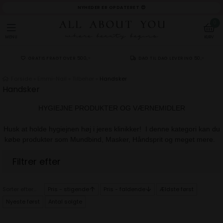
NYHEDER ER OPDATERET 😍
0
MENU
KURV
GRATIS FRAGT OVER 500,-
DAG TIL DAG LEVERING 50,-
Forside
»
Emmi-Nail
»
Tilbehør
»
Handsker
Handsker
HYGIEJNE PRODUKTER OG VÆRNEMIDLER
Husk at holde hygiejnen høj i jeres klinikker! I denne kategori kan du
købe produkter som Mundbind, Masker, Håndsprit og meget mere.
Sorter efter...
Pris - stigende
Pris - faldende
Ældste først
Nyeste først
Antal solgte