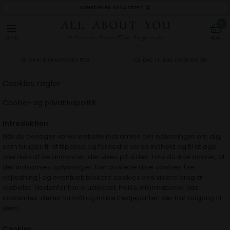
NYHEDER ER OPDATERET 😍
0
MENU
KURV
GRATIS FRAGT OVER 500,-
DAG TIL DAG LEVERING 50,-
Cookies regler
Cookie- og privatlivspolitik
Introduktion
Når du besøger vores website indsamles der oplysninger om dig,
som bruges til at tilpasse og forbedre vores indhold og til at øge
værdien af de annoncer, der vises på siden. Hvis du ikke ønsker, at
der indsamles oplysninger, bør du slette dine cookies (
se
vejledning
) og eventuelt blokere cookies ved videre brug af
websitet. Nedenfor har vi uddybet, hvilke informationer der
indsamles, deres formål og hvilke tredjeparter, der har adgang til
dem.
Cookies