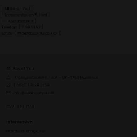
[ All About You ]
[ Transportbuen 5, 1 sal. ]
[ 4700 Næstved ]
Telefon: [ 71 99 31 59 ]
Email: [ info@allaboutyou.dk ]
All About You
Transportbuen 5, 1 sal. - DK-4700 Næstved
( 0045 ) 71 99 31 59
info@allaboutyou.dk
CVR: 42447633
Information
Handelsbetingelser