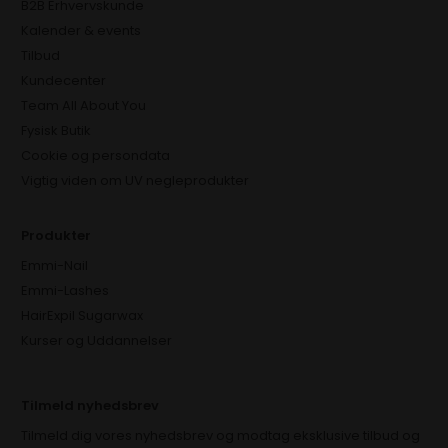
B2B Erhvervskunde
Kalender & events
Tilbud
Kundecenter
Team All About You
Fysisk Butik
Cookie og persondata
Vigtig viden om UV negleprodukter
Produkter
Emmi-Nail
Emmi-Lashes
HairExpil Sugarwax
Kurser og Uddannelser
Tilmeld nyhedsbrev
Tilmeld dig vores nyhedsbrev og modtag eksklusive tilbud og