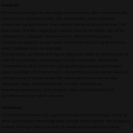
Generelt
Personoplysninger er alle slags informationer, der i et eller andet
omfang kan henføres til dig. Når du benytter vores website
indsamler og behandler vi en række sådanne informationer. Det
sker f.eks. ved alm. tilgang af indhold, hvis du tilmelder dig vores
nyhedsbrev, deltager i konkurrencer eller undersøgelser,
registrerer dig som bruger eller abonnent, øvrig brug af services
eller foretager køb via websitet.
Vi indsamler og behandler typisk følgende typer af oplysninger: Et
unikt ID og tekniske oplysninger om din computer, tablet eller
mobiltelefon, dit IP-nummer, geografisk placering, samt hvilke
sider du klikker på (interesser). I det omfang du selv giver eksplicit
samtykke hertil og selv indtaster informationerne behandles
desuden: Navn, telefonnummer, e-mail, adresse og
betalingsoplysninger. Det vil typisk være i forbindelse med
oprettelse af login eller ved køb.
Sikkerhed
Vi har truffet tekniske og organisatoriske foranstaltninger mod, at
dine oplysninger hændeligt eller ulovligt bliver slettet, offentliggjort,
fortabt, forringet eller kommer til uvedkommendes kendskab,
misbruges eller i øvrigt behandles i strid med lovgivningen.