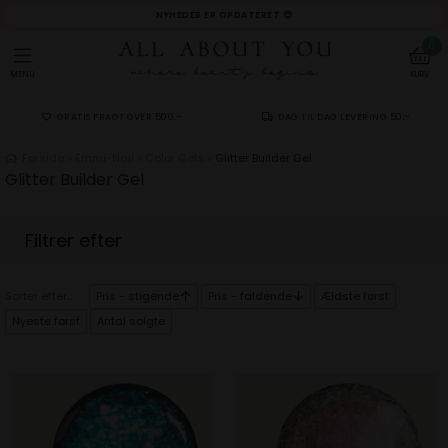
NYHEDER ER OPDATERET 😍
0
MENU
KURV
GRATIS FRAGT OVER 500,-
DAG TIL DAG LEVERING 50,-
Forside
»
Emmi-Nail
»
Color Gels
»
Glitter Builder Gel
Glitter Builder Gel
Sorter efter...
Pris - stigende
Pris - faldende
Ældste først
Nyeste først
Antal solgte