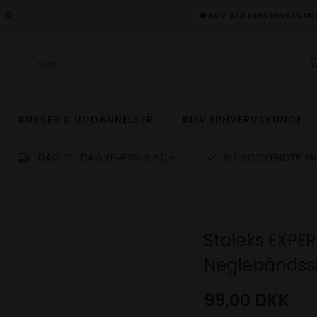
 😍
💼 BLIV B2B ERHVERVSKUN
KURSER & UDDANNELSER
BLIV ERHVERVSKUNDE
DAG TIL DAG LEVERING 50,-
EU GODKENDTE P
Staleks EXPER
Neglebåndss
99,00
DKK