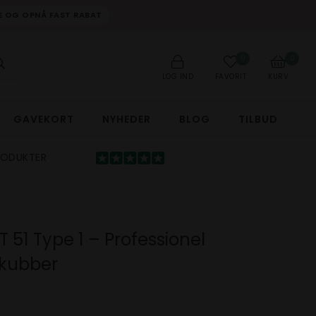
DE OG OPNÅ FAST RABAT
0
0
LOG IND
FAVORIT
KURV
GAVEKORT
NYHEDER
BLOG
TILBUD
RODUKTER
T 51 Type 1 – Professionel
kubber