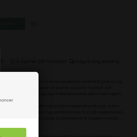
il kurv
0,-
5 stjerner på Trustpilot
Dag til dag levering
er et professionelt 2-i-1 manicureværktøj udviklet til præcis og
neglebånd. Kombinationen af pusher og loop-funktion gør
e professionel salonbrug og kvalitetsbevidste hjemmebrugere.
nnoncer.
es til skånsomt at løfte og skubbe neglebånd tilbage, mens
il fjernelse af pterygium og overskydende hud på neglepladen.
 udføre en komplet og præcis forberedelse af neglen med ét
de arbejdsdel er særligt velegnet til smalle og mellemstore