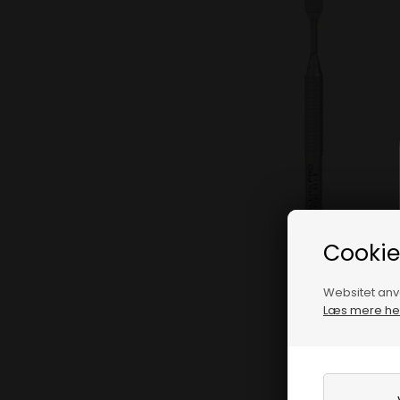
Cookie 
Websitet anve
Læs mere her