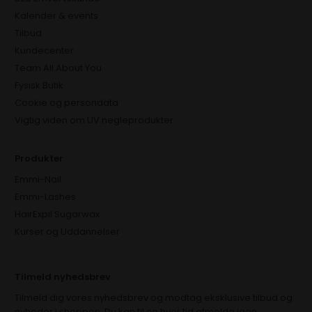
Kalender & events
Tilbud
Kundecenter
Team All About You
Fysisk Butik
Cookie og persondata
Vigtig viden om UV negleprodukter
Produkter
Emmi-Nail
Emmi-Lashes
HairExpil Sugarwax
Kurser og Uddannelser
Tilmeld nyhedsbrev
Tilmeld dig vores nyhedsbrev og modtag eksklusive tilbud og
nyheder i shoppen. Du kan til en hver tid afmelde igen.