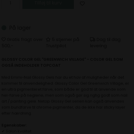
Tilføj til kurv
På lager
Gratis fragt over
5 stjerner på
Dag til dag
500,-
Trustpilot
levering
GLOSSY COLOR GEL "GREENWICH VILLAGE" - COLOR GEL SOM
OGSÅ INDEHOLDER TOPCOAT
Med Emmi-Nail Glossy Gels har du et hav af muligheder når det
kommer til anvendelighed. Glossy Color Gel Greenwich Village, er
en ultra pigmenteret farve, som både er god til at anvende som
hel-farve på neglene, men som også gør sig rigtig godt som nail
art / painting gele. Netop Glossy Gel serien kan også anvendes
som bundfarve til chrome pigmenter, da de ikke har sticky layer
efter hærdning.
Egenskaber:
✔ Salon kvalitet