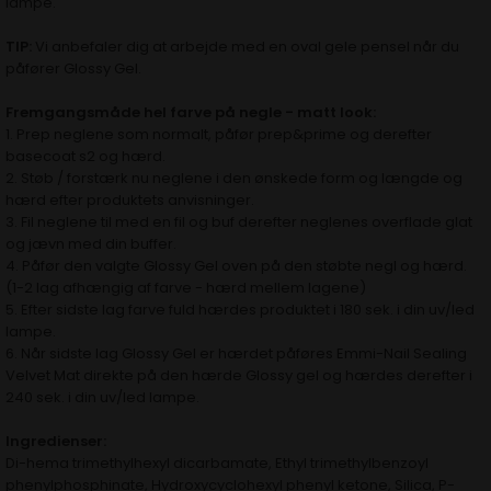
lampe.
TIP:
Vi anbefaler dig at arbejde med en
oval gele pensel
når du
påfører Glossy Gel.
Fremgangsmåde hel farve på negle - matt look:
1. Prep neglene som normalt, påfør
prep&prime og derefter
basecoat s2
og hærd.
2. Støb / forstærk nu neglene i den ønskede form og længde og
hærd efter produktets anvisninger.
3. Fil neglene til med en fil og buf derefter neglenes overflade glat
og jævn med din buffer.
4. Påfør den valgte Glossy Gel oven på den støbte negl og hærd.
(1-2 lag afhængig af farve - hærd mellem lagene)
5. Efter sidste lag farve fuld hærdes produktet i 180 sek. i din uv/led
lampe.
6. Når sidste lag Glossy Gel er hærdet påføres
Emmi-Nail Sealing
Velvet Mat
direkte på den hærde Glossy gel og hærdes derefter i
240 sek. i din uv/led lampe.
Ingredienser:
Di-hema trimethylhexyl dicarbamate, Ethyl trimethylbenzoyl
phenylphosphinate, Hydroxycyclohexyl phenyl ketone, Silica, P-