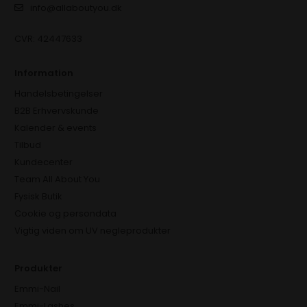
info@allaboutyou.dk
CVR: 42447633
Information
Handelsbetingelser
B2B Erhvervskunde
Kalender & events
Tilbud
Kundecenter
Team All About You
Fysisk Butik
Cookie og persondata
Vigtig viden om UV negleprodukter
Produkter
Emmi-Nail
Emmi-Lashes