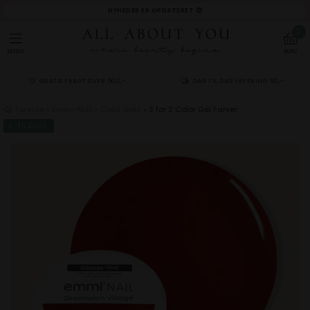
NYHEDER ER OPDATERET 😍
0
MENU
KURV
GRATIS FRAGT OVER 500,-
DAG TIL DAG LEVERING 50,-
Forside
»
Emmi-Nail
»
Color Gels
»
3 for 2 Color Gel Farver
TILBAGE