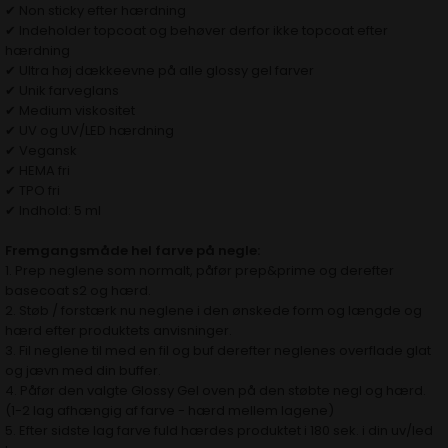
✔ Non sticky efter hærdning
✔ Indeholder topcoat og behøver derfor ikke topcoat efter
hærdning
✔ Ultra høj dækkeevne på alle glossy gel farver
✔ Unik farveglans
✔ Medium viskositet
✔ UV og UV/LED hærdning
✔ Vegansk
✔ HEMA fri
✔ TPO fri
✔ Indhold: 5 ml​​​​​​​
Fremgangsmåde hel farve på negle:
1. Prep neglene som normalt, påfør
prep&prime og derefter
basecoat s2
og hærd.
2. Støb / forstærk nu neglene i den ønskede form og længde og
hærd efter produktets anvisninger.
3. Fil neglene til med en fil og buf derefter neglenes overflade glat
og jævn med din buffer.
4. Påfør den valgte Glossy Gel oven på den støbte negl og hærd.
(1-2 lag afhængig af farve - hærd mellem lagene)
5. Efter sidste lag farve fuld hærdes produktet i 180 sek. i din uv/led