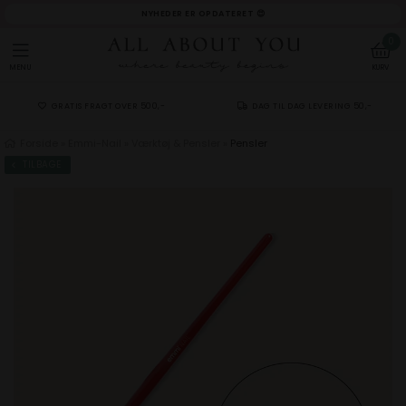
NYHEDER ER OPDATERET 😍
0
MENU
KURV
GRATIS FRAGT OVER 500,-
DAG TIL DAG LEVERING 50,-
Forside
»
Emmi-Nail
»
Værktøj & Pensler
»
Pensler
TILBAGE