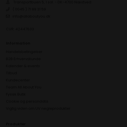
Transportbuen 5, 1 sal. - DK-4700 Næstved
( 0045 ) 71 99 31 59
info@allaboutyou.dk
CVR: 42447633
Information
Handelsbetingelser
B2B Erhvervskunde
Kalender & events
Tilbud
Kundecenter
Team All About You
Fysisk Butik
Cookie og persondata
Vigtig viden om UV negleprodukter
Produkter