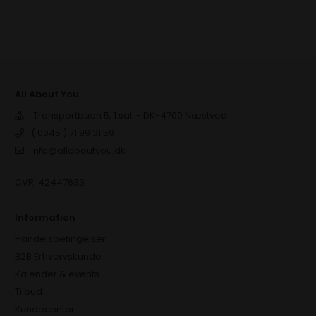
All About You
Transportbuen 5, 1 sal. - DK-4700 Næstved
( 0045 ) 71 99 31 59
info@allaboutyou.dk
CVR: 42447633
Information
Handelsbetingelser
B2B Erhvervskunde
Kalender & events
Tilbud
Kundecenter