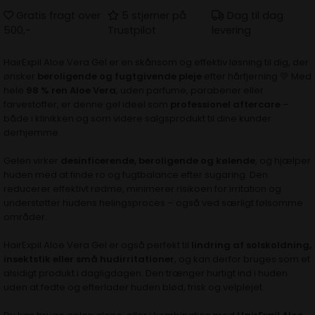
Gratis fragt over
5 stjerner på
Dag til dag
500,-
Trustpilot
levering
HairExpil Aloe Vera Gel er en skånsom og effektiv løsning til dig, der
ønsker
beroligende og fugtgivende pleje
efter hårfjerning 💛 Med
hele
98 % ren Aloe Vera
, uden parfume, parabener eller
farvestoffer, er denne gel ideel som
professionel aftercare
–
både i klinikken og som videre salgsprodukt til dine kunder
derhjemme.
Gelen virker
desinficerende, beroligende og kølende
, og hjælper
huden med at finde ro og fugtbalance efter sugaring. Den
reducerer effektivt rødme, minimerer risikoen for irritation og
understøtter hudens helingsproces – også ved særligt følsomme
områder.
HairExpil Aloe Vera Gel er også perfekt til
lindring af solskoldning,
insektstik eller små hudirritationer
, og kan derfor bruges som et
alsidigt produkt i dagligdagen. Den trænger hurtigt ind i huden
uden at fedte og efterlader huden blød, frisk og velplejet.