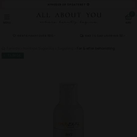
NYHEDER ER OPDATERET 😍
0
MENU
KURV
GRATIS FRAGT OVER 500,-
DAG TIL DAG LEVERING 50,-
Forside
»
HairExpil Sugaring
»
Sugaring
»
Før & efter behandling
TILBAGE