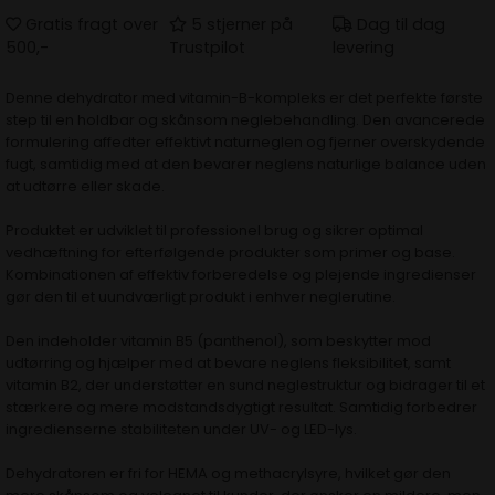
Gratis fragt over
5 stjerner på
Dag til dag
500,-
Trustpilot
levering
Denne dehydrator med vitamin-B-kompleks er det perfekte første
step til en holdbar og skånsom neglebehandling. Den avancerede
formulering affedter effektivt naturneglen og fjerner overskydende
fugt, samtidig med at den bevarer neglens naturlige balance uden
at udtørre eller skade.
Produktet er udviklet til professionel brug og sikrer optimal
vedhæftning for efterfølgende produkter som primer og base.
Kombinationen af effektiv forberedelse og plejende ingredienser
gør den til et uundværligt produkt i enhver neglerutine.
Den indeholder vitamin B5 (panthenol), som beskytter mod
udtørring og hjælper med at bevare neglens fleksibilitet, samt
vitamin B2, der understøtter en sund neglestruktur og bidrager til et
stærkere og mere modstandsdygtigt resultat. Samtidig forbedrer
ingredienserne stabiliteten under UV- og LED-lys.
Dehydratoren er fri for HEMA og methacrylsyre, hvilket gør den