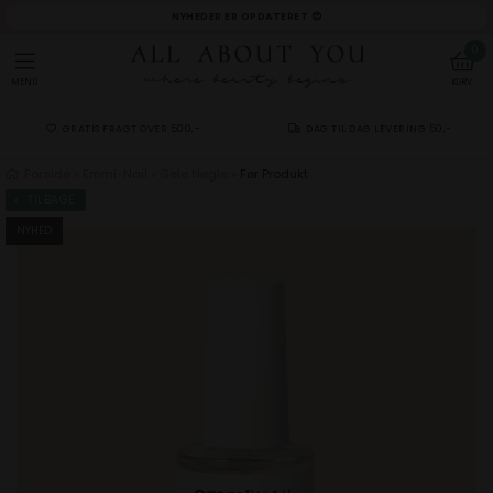
NYHEDER ER OPDATERET 😍
0
MENU
KURV
GRATIS FRAGT OVER 500,-
DAG TIL DAG LEVERING 50,-
Forside
»
Emmi-Nail
»
Gele Negle
»
Før Produkt
TILBAGE
NYHED