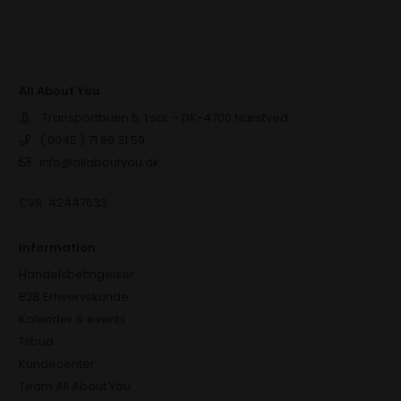
All About You
Transportbuen 5, 1 sal. - DK-4700 Næstved
( 0045 ) 71 99 31 59
info@allaboutyou.dk
CVR: 42447633
Information
Handelsbetingelser
B2B Erhvervskunde
Kalender & events
Tilbud
Kundecenter
Team All About You